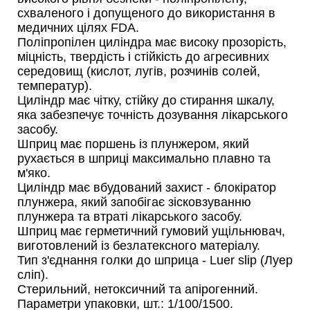
схваленого і допущеного до використання в
медичних цілях FDA.
Поліпропілен циліндра має високу прозорість,
міцність, твердість і стійкість до агресивних
середовищ (кислот, лугів, розчинів солей,
температур).
Циліндр має чітку, стійку до стирання шкалу,
яка забезпечує точність дозування лікарського
засобу.
Шприц має поршень із плунжером, який
рухається в шприці максимально плавно та
м'яко.
Циліндр має вбудований захист - блокіратор
плунжера, який запобігає зісковзуванню
плунжера та втраті лікарського засобу.
Шприц має герметичний гумовий ущільнювач,
виготовлений із безлатексного матеріалу.
Тип з'єднання голки до шприца - Luer slip (Луер
сліп).
Стерильний, нетоксичний та апірогенний.
Параметри упаковки, шт.: 1/100/1500.