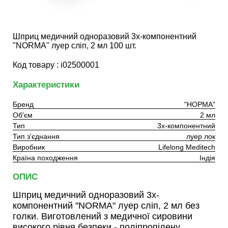
Шприц медичний одноразовий 3х-компонентний
"NORMA" луер сліп, 2 мл 100 шт.
Код товару : i02500001
Характеристики
Бренд
"НОРМА"
Об'єм
2 мл
Тип
3х-компонентний
Тип з'єднання
луер лок
Виробник
Lifelong Meditech
Країна походження
Індія
ОПИС
Шприц медичний одноразовий 3х-
компонентний "NORMA" луер сліп, 2 мл без
голки. Виготовлений з медичної сировини
високого рівня безпеки - поліпропілену,