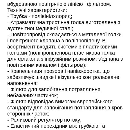
вбудованою повітряною лінією і фільтром.
Технічні характеристики:
- Трубка - полівінілхлорид;
- Атравматична тристінна голка виготовлена з
аустенітної медичної сталі;
- Повітропровід складається з металевої голки
і повітряного клапана з поліпропілену. В
асортимент входять системи з пластиковими
голками (поліпропіленова пластикова голка
для флакона з інфузійним розчином, з'єднана з
повітряним каналом і фільтром);
- Крапельниця прозора і напівжорстка, що
забезпечує швидке і візуально контрольоване
наповнення;
- Фільтр для запобігання потрапляння
небажаних частинок;
- Фільтр відповідає вимогам європейського
стандарту для запобігання потрапляння в кров
сторонніх часток;
- Роликовий регулятор потоку;
- Еластичний перехідник між трубкою та