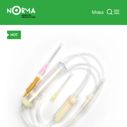
Мова
HOT