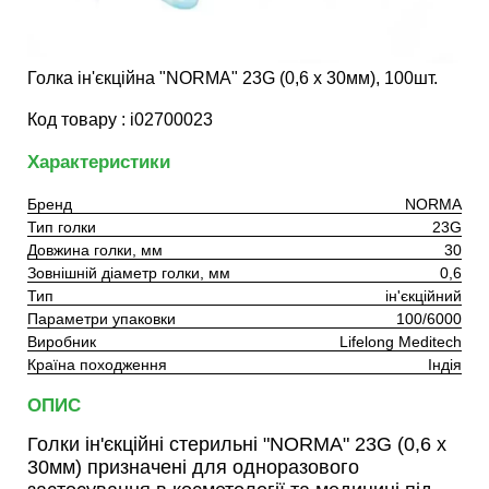
Голка ін'єкційна "NORMA" 23G (0,6 х 30мм), 100шт.
Код товару : i02700023
Характеристики
Бренд
NORMA
Тип голки
23G
Довжина голки, мм
30
Зовнішній діаметр голки, мм
0,6
Тип
ін'єкційний
Параметри упаковки
100/6000
Виробник
Lifelong Meditech
Країна походження
Індія
ОПИС
Голки ін'єкційні стерильні "NORMA" 23G (0,6 х
30мм) призначені для одноразового