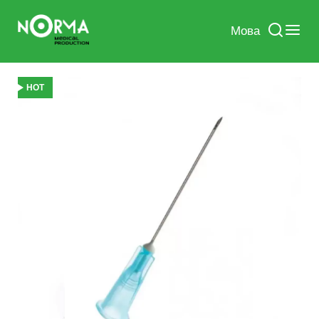
Мова
HOT