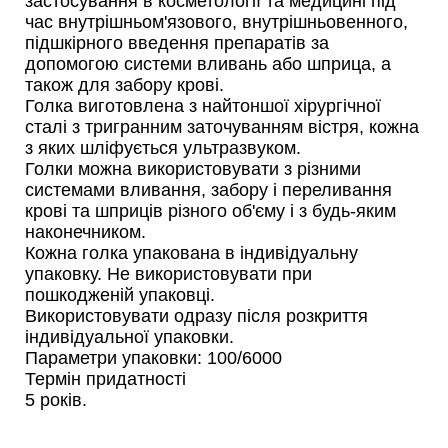
застосування в косметології та медицині під
час внутрішньом'язового, внутрішньовенного,
підшкірного введення препаратів за
допомогою системи вливань або шприца, а
також для забору крові.
Голка виготовлена з найтоншої хірургічної
сталі з тригранним заточуванням вістря, кожна
з яких шліфується ультразвуком.
Голки можна використовувати з різними
системами вливання, забору і переливання
крові та шприців різного об'єму і з будь-яким
наконечником.
Кожна голка упакована в індивідуальну
упаковку. Не використовувати при
пошкодженій упаковці.
Використовувати одразу після розкриття
індивідуальної упаковки.
Параметри упаковки: 100/6000
Термін придатності
5 років.